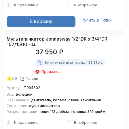
К сравнению
В избранное
Купить в 1 клик
В корзину
Мультипликатор Jonnesway 1/2"DR х 3/4"DR
167/1500 Нм.
37 950
₽
Бонусных рублей за покупку:
1139.64
руб.
Предзаказ
5.0
1 отзыв
Артикул:
T094602
Вид:
Большой
Назначение:
двигатель, колеса, свечи зажигания
Тип ключа:
мультипликатор
Размер посадки:
ключ 1/2 дюйма, головка 3/4 дюйм
К сравнению
В избранное