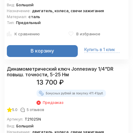
Вид:
Большой
Назначение:
двигатель, колеса, свечи зажигания
Материал:
сталь
Тип:
Предельный
К сравнению
В избранное
Купить в 1 клик
В корзину
Динамометрический ключ Jonnesway 1/4"DR
повыш. точности, 5-25 Нм
13 700
₽
Бонусных рублей за покупку:
411.41
руб.
Предзаказ
5.0
5 отзывов
Артикул:
T21025N
Вид:
Большой
Назначение:
двигатель, колеса, свечи зажигания