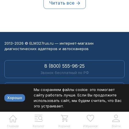
Читать все
регулярно при
регулярно при
обслуживании
обслуживании
автомобиля.
автомобиля.
2013-2026 © ELM327rus.ru — интернет-магазин
диагностических адаптеров и автосканеров
8 (800) 555-96-25
Звонок бесплатный по РФ
+7 (495) 230-62-63
Мы сохраняем файлы cookie: это помогает
Для звонков из г. Москва
сайту работать лучше. Если Вы продолжите
Хорошо
использовать сайт, мы будем считать, что Вас
это устраивает.
Написать в мессенджеры:
Написать в Telegram
Главная
Каталог
Корзина
Избранное
Войти