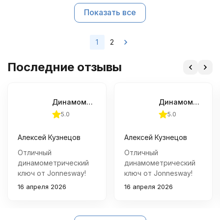
Показать все
1
2
Последние отзывы
Динамометрический ключ Jonnesway 3/8"DR, 4.5-30 Нм
Динамометрический ключ Jonnesway 3/8"DR, 4.5-30 Нм
5.0
5.0
Алексей Кузнецов
Алексей Кузнецов
Отличный
Отличный
динамометрический
динамометрический
ключ от Jonnesway!
ключ от Jonnesway!
Удобная рукоять,
Удобная рукоять,
16 апреля 2026
16 апреля 2026
точное выставление
точное выставление
усилия - всё как надо.
усилия - всё как надо.
Использую его
Использую его