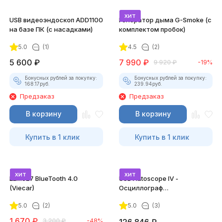
хит
USB видеоэндоскоп ADD1100
Генератор дыма G-Smoke (c
на базе ПК (с насадками)
комплектом пробок)
5.0
(1)
4.5
(2)
покупателей
5 600
₽
7 990
₽
9 920
₽
-19%
Бонусных рублей за покупку:
Бонусных рублей за покупку:
168.17
руб.
239.94
руб.
Предзаказ
Предзаказ
В корзину
В корзину
Купить в 1 клик
Купить в 1 клик
хит
хит
ELM327 BlueTooth 4.0
USB Autoscope IV -
(Viecar)
Осциллограф
Постоловского 4 (полный
5.0
(2)
5.0
(3)
комплект)
1 670
₽
3 200
₽
-48%