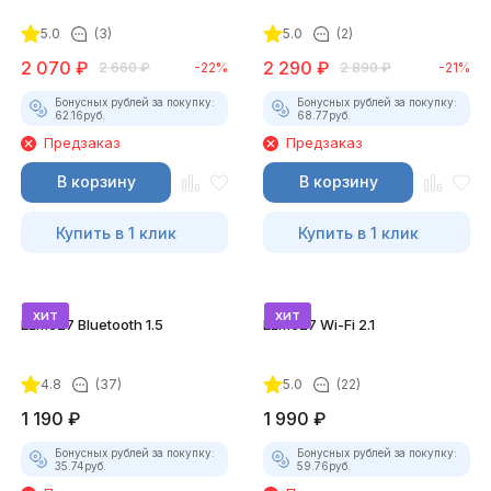
переключателем
5.0
(3)
5.0
(2)
2 070
₽
2 290
₽
2 660
₽
-22%
2 890
₽
-21%
Бонусных рублей за покупку:
Бонусных рублей за покупку:
62.16
руб.
68.77
руб.
Предзаказ
Предзаказ
В корзину
В корзину
Купить в 1 клик
Купить в 1 клик
хит
хит
ELM327 Bluetooth 1.5
ELM327 Wi-Fi 2.1
4.8
(37)
5.0
(22)
1 190
₽
1 990
₽
Бонусных рублей за покупку:
Бонусных рублей за покупку:
35.74
руб.
59.76
руб.