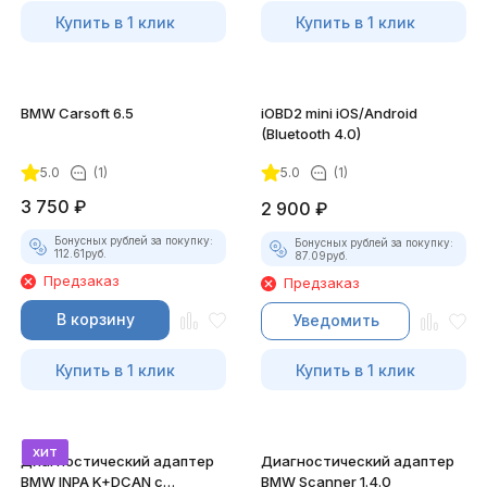
Купить в 1 клик
Купить в 1 клик
BMW Carsoft 6.5
iOBD2 mini iOS/Android
(Bluetooth 4.0)
5.0
(1)
5.0
(1)
3 750
₽
2 900
₽
Бонусных рублей за покупку:
Бонусных рублей за покупку:
112.61
руб.
87.09
руб.
Предзаказ
Предзаказ
В корзину
Уведомить
Купить в 1 клик
Купить в 1 клик
хит
Диагностический адаптер
Диагностический адаптер
BMW INPA K+DCAN с
BMW Scanner 1.4.0