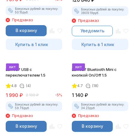
126 846
₽
Бонусных рублей за покупку:
Бонусных рублей за покупку:
50.15
руб.
3809.19
руб.
Предзаказ
Предзаказ
В корзину
Уведомить
Купить в 1 клик
Купить в 1 клик
хит
хит
ELM327 USB с
ELM327 Bluetooth Mini с
переключателем 1.5
кнопкой On/Off 1.5
4.8
(4)
4.7
(18)
1 990
₽
1 140
₽
2 100
₽
-5%
Бонусных рублей за покупку:
Бонусных рублей за покупку:
59.76
руб.
34.23
руб.
Предзаказ
Предзаказ
В корзину
В корзину